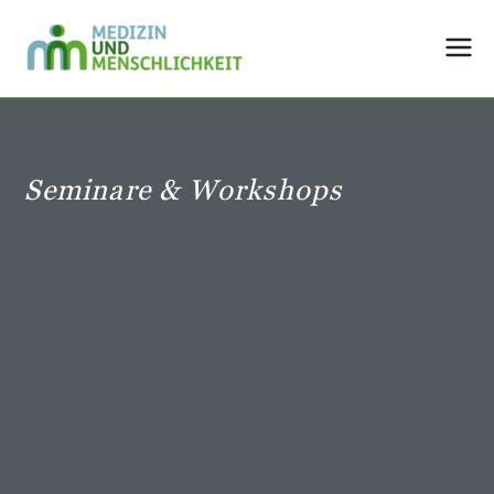
Medizin und
Der Mensch im Mittelpunkt
Menschlichkeit
Seminare & Workshops