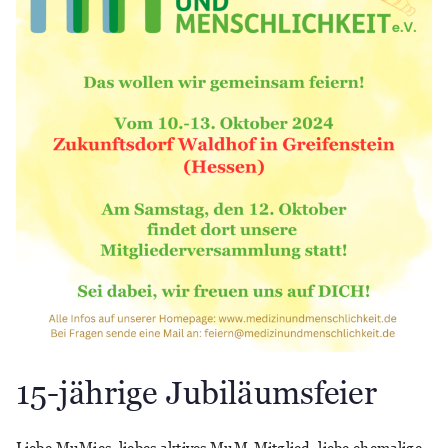
15-jährige Jubiläumsfeier
Liebe MuMies, liebes aktives MuM-Mitglied, liebe ehemalige